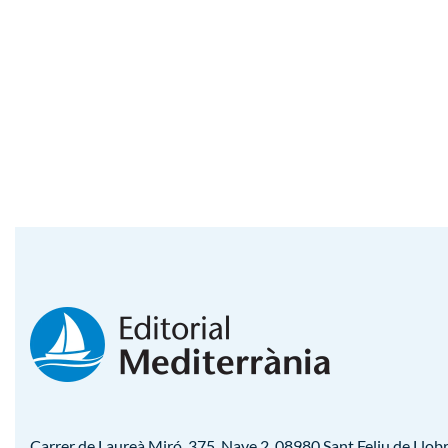
Carrer de Laureà Miró, 375, Nave 2, 08980 Sant Feliu de Llobr