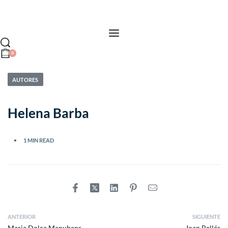
0
AUTORES
Helena Barba
1 MIN READ
ANTERIOR
SIGUIENTE
Maria Dolça Manubens
Joan Bellés