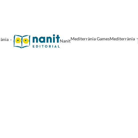
Mediterrània Games
Mediterrània
rània
Nanit