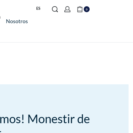
ES
0
Nosotros
emos! Monestir de