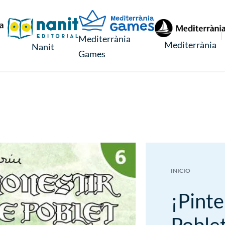
Mediterrània
Mediterrània
Nanit
Games
INICIO
¡Pint