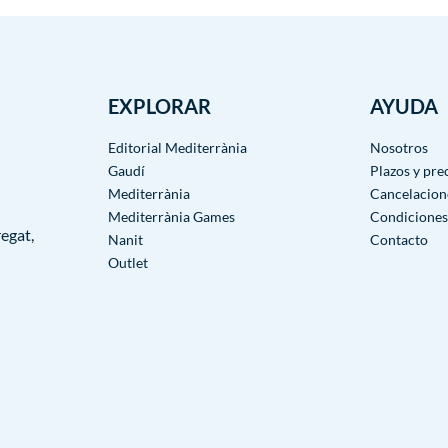
EXPLORAR
AYUDA
Editorial Mediterrània
Nosotros
Gaudí
Plazos y pre
Mediterrània
Cancelacion
Mediterrània Games
Condiciones
egat,
Nanit
Contacto
Outlet