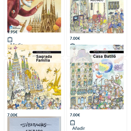
AGOTADO
Un mar de historias: Gaudí
Pequeña Historia del
Palau Güell
9.95
€
7.00
€
Añadir
Añadir
Pequeña Historia de la
Pequeña Historia de la
Sagrada Familia
Casa Batlló
7.00
€
7.00
€
Añadir
Añadir