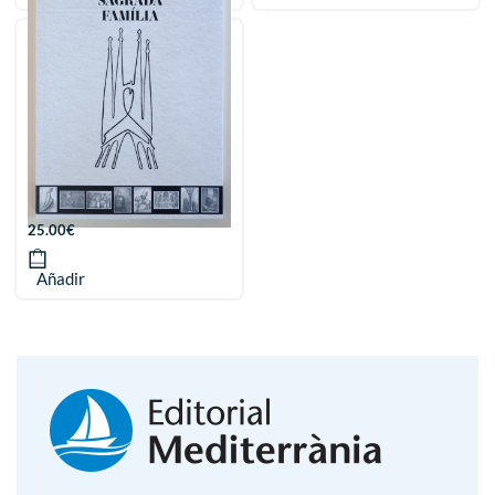
Subirachs en la Sagrada
Família. Dibujos de taller
25.00
€
Añadir