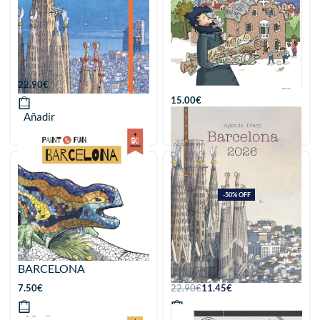
Agenda Barcelona 2027
Aventura en miniatura
Gaudí (tapa dura)
22.90
€
15.00
€
Añadir
Añadir
-50% OFF
PAINT & FUN.
AGENDA BARCELONA
BARCELONA
2026
7.50
€
22.90
€
11.45
€
Añadir
Añadir