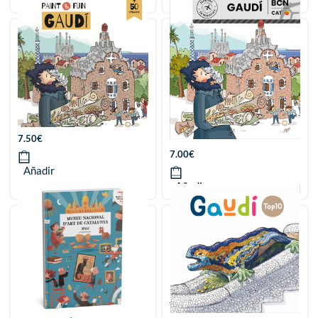
PAINT & FUN. GAUDÍ
GAUDÍ. AVENTURA EN
MINIATURA
7.50
€
7.00
€
Añadir
Añadir
Cerca i troba. Museu
TOP10 Gaudí