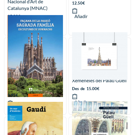
Nacional d’Art de
12.50
€
Catalunya (MNAC)
Añadir
15.00
€
Añadir
La façana de la Passió de la
Xemeneies del Palau Güell
Sagrada Família
Des
de
15.00
€
9.95
€
Añadir
Añadir