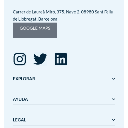
Carrer de Laureà Miró, 375, Nave 2, 08980 Sant Feliu
de Llobregat, Barcelona
GOOGLE MAPS
EXPLORAR
Editorial Mediterrània
AYUDA
Gaudí
Mediterrània
Mediterrània Games
Nosotros
LEGAL
Nanit
Plazos y precios de entrega
Outlet