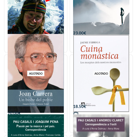
Bajo los cielos de Asia
Los catorce de Iñaki
24.50
€
23.00
€
Añadir
Añadir
AGOTADO
AGOTADO
Joan Carrera, un bisbe del
Cuina monàstica
poble
18.50
€
20.00
€
Añadir
Añadir