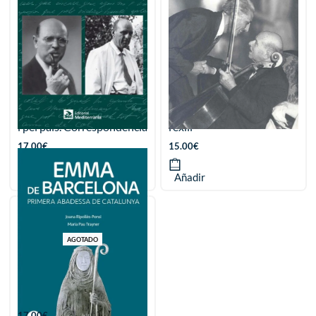
Pau Casals i Joaquim
Pau Casals i Andreu
Pena. Passió per la música
Claret: correspondència a
i pel país. Correspondència
l’exili
17.00
€
15.00
€
Añadir
Añadir
AGOTADO
Emma de Barcelona
17.00
€