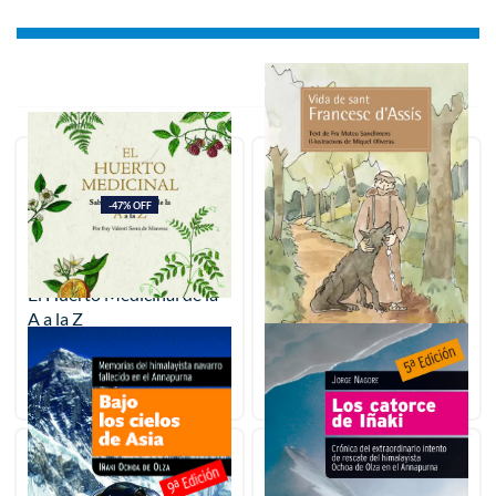
Ordenar: Más recientes
-47% OFF
El Huerto Medicinal de la
Vida de Sant Francesc
A a la Z
d’Assís
22.50
€
11.95
€
18.00
€
Añadir
Añadir