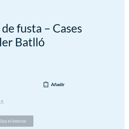
 de fusta – Cases
er Batlló
Añadir
15
liza el interior