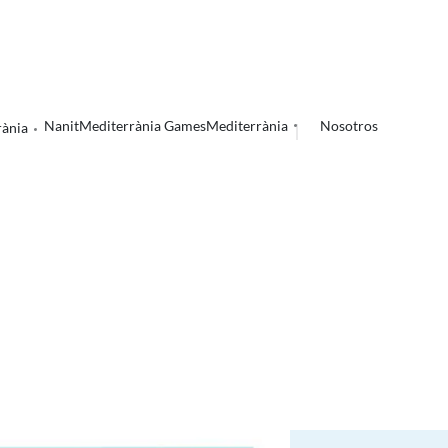
Nanit
Mediterrània Games
Mediterrània
Nosotros
rània