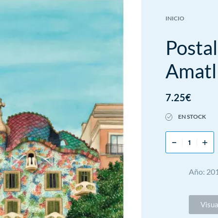
INICIO
Postal
Amatll
7.25
€
EN STOCK
Año: 20
Visua