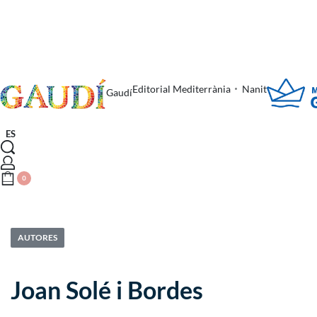
Editorial Mediterrània
Nanit
Gaudí
ES
0
AUTORES
Joan Solé i Bordes