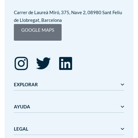
Carrer de Laureà Miró, 375, Nave 2, 08980 Sant Feliu
de Llobregat, Barcelona
GOOGLE MAPS
EXPLORAR
Editorial Mediterrània
AYUDA
Gaudí
Mediterrània
Mediterrània Games
Nosotros
LEGAL
Nanit
Plazos y precios de entrega
Outlet