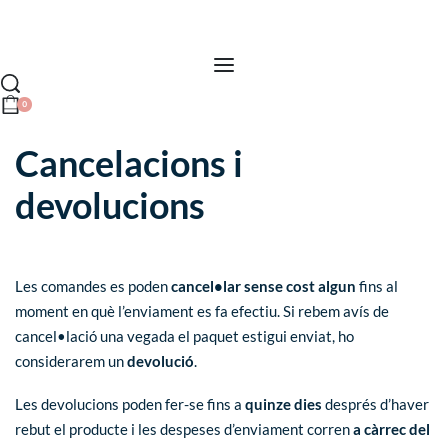
0
Cancelacions i
devolucions
Les comandes es poden
cancel•lar sense cost algun
fins al
moment en què l’enviament es fa efectiu. Si rebem avís de
cancel•lació una vegada el paquet estigui enviat, ho
considerarem un
devolució
.
Les devolucions poden fer-se fins a
quinze dies
després d’haver
rebut el producte i les despeses d’enviament corren
a càrrec del