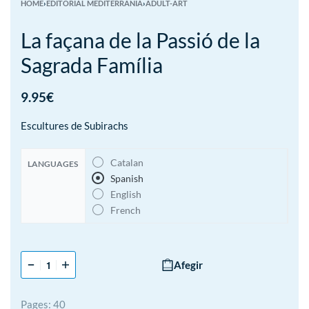
HOME
›
EDITORIAL MEDITERRÀNIA
›
ADULT-ART
La façana de la Passió de la
Sagrada Família
9.95
€
Escultures de Subirachs
Catalan
LANGUAGES
Spanish
English
French
Afegir
Pages: 40