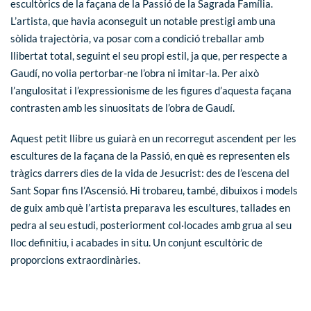
escultòrics de la façana de la Passió de la Sagrada Família.
L’artista, que havia aconseguit un notable prestigi amb una
sòlida trajectòria, va posar com a condició treballar amb
llibertat total, seguint el seu propi estil, ja que, per respecte a
Gaudí, no volia pertorbar-ne l’obra ni imitar-la. Per això
l’angulositat i l’expressionisme de les figures d’aquesta façana
contrasten amb les sinuositats de l’obra de Gaudí.
Aquest petit llibre us guiarà en un recorregut ascendent per les
escultures de la façana de la Passió, en què es representen els
tràgics darrers dies de la vida de Jesucrist: des de l’escena del
Sant Sopar fins l’Ascensió. Hi trobareu, també, dibuixos i models
de guix amb què l’artista preparava les escultures, tallades en
pedra al seu estudi, posteriorment col·locades amb grua al seu
lloc definitiu, i acabades in situ. Un conjunt escultòric de
proporcions extraordinàries.