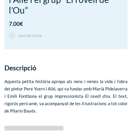
l’Ou”
7.00
€
OUT OF STOCK
Descripció
Aquesta petita història apropa als nens i nenes la vida i l’obra
del pintor Pere Ysern i Alié, qui va fundar amb Marià Pidelaserra
i Emili Fontbona el grup impressionista
El rovell d’ou
. El text,
rigorós però amè, va acompanyat de les il·lustracions a tot color
de Pilarín Bayés.