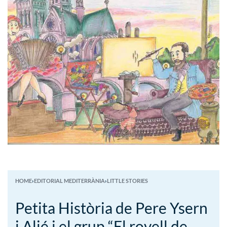
HOME
›
EDITORIAL MEDITERRÀNIA
›
LITTLE STORIES
Petita Història de Pere Ysern
i Alié i el grup “El rovell de