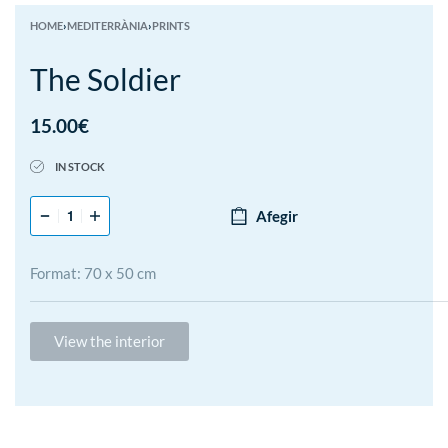
HOME
›
MEDITERRÀNIA
›
PRINTS
The Soldier
15.00
€
IN STOCK
Afegir
Format: 70 x 50 cm
View the interior