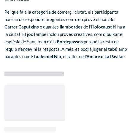
Pel que fa a la
categoria de comerç i ciutat
, els participants
hauran de respondre preguntes com d’on provè el nom del
Carrer Caputxins
o
quantes
llambordes
de
l’Holocaust
hi ha a
la ciutat.
El
joc
també inclou proves creatives, com dibuixar el
església de Sant Joan
o els
Bordegassos
perquè la resta de
l’equip n’endevini la resposta. A més, es podrà jugar al
tabú
amb
paraules com
El
xalet del Nin
, el taller de
l’Amarè o La Pasifae.