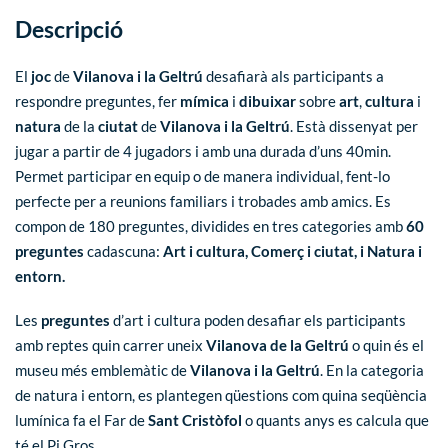
Descripció
El
joc
de
Vilanova i la Geltrú
desafiarà als participants a
respondre preguntes, fer
mímica
i
dibuixar
sobre
art
,
cultura
i
natura
de la
ciutat
de
Vilanova i la Geltrú
. Està dissenyat per
jugar
a partir de 4 jugadors i amb una durada d’uns 40min.
Permet participar en equip o de manera individual, fent-lo
perfecte per a reunions familiars i trobades amb amics. Es
compon de
180 preguntes
, dividides en tres categories amb
60
preguntes
cadascuna:
Art i cultura, Comerç i ciutat, i Natura i
entorn.
Les
preguntes
d’art i cultura
poden desafiar els participants
amb reptes
quin carrer uneix
Vilanova de la Geltrú
o
quin és el
museu més emblemàtic de
Vilanova i la Geltrú
.
En la
categoria
de natura i entorn,
es plantegen qüestions com
quina seqüència
lumínica fa el Far de
Sant Cristòfol
o
quants anys es calcula que
té el Pi Gros.