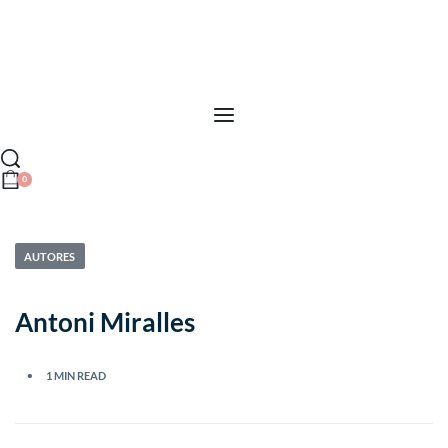
0
AUTORES
Antoni Miralles
1 MIN READ