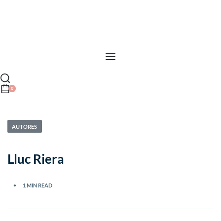
0
AUTORES
Lluc Riera
1 MIN READ