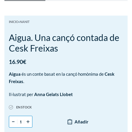
INICIO
›
NANIT
Aigua. Una cançó contada de
Cesk Freixas
16.90
€
Aigua
és un conte basat en la cançó homònima de
Cesk
Freixas
.
Il·lustrat per
Anna Gelats Llobet
EN STOCK
Añadir