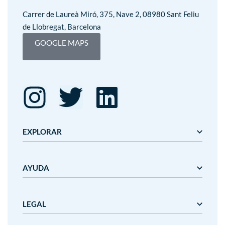
Carrer de Laureà Miró, 375, Nave 2, 08980 Sant Feliu
de Llobregat, Barcelona
GOOGLE MAPS
EXPLORAR
Editorial Mediterrània
AYUDA
Gaudí
Mediterrània
Mediterrània Games
Nosotros
LEGAL
Nanit
Plazos y precios de entrega
Outlet
Cancelaciones y devoluciones