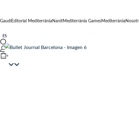
Gaudí
Editorial Mediterrània
Nanit
Mediterrània Games
Mediterrània
Nosotr
ES
0