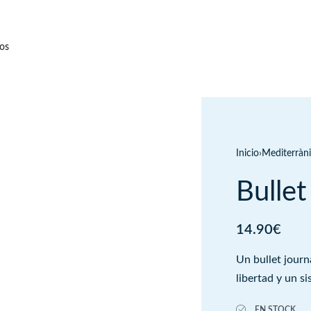
os
Inicio
›
Mediterràn
Bullet
14.90
€
Un bullet journ
libertad y un si
EN STOCK