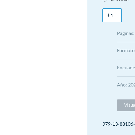
Páginas:
Formato
Encuader
Año: 20
Visual
979-13-88106-