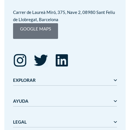
Carrer de Laureà Miró, 375, Nave 2, 08980 Sant Feliu
de Llobregat, Barcelona
GOOGLE MAPS
EXPLORAR
Editorial Mediterrània
AYUDA
Gaudí
Mediterrània
Mediterrània Games
Nosotros
LEGAL
Nanit
Plazos y precios de entrega
Outlet