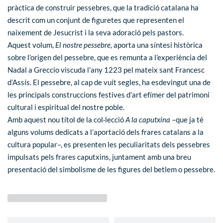
pràctica de construir pessebres, que la tradició catalana ha
descrit com un conjunt de figuretes que representen el
naixement de Jesucrist i la seva adoració pels pastors.
Aquest volum,
El nostre pessebre,
aporta una síntesi històrica
sobre l’origen del pessebre, que es remunta a l’experiència del
Nadal a Greccio viscuda l’any 1223 pel mateix sant Francesc
d’Assís. El pessebre, al cap de vuit segles, ha esdevingut una de
les principals construccions festives d’art efímer del patrimoni
cultural i espiritual del nostre poble.
Amb aquest nou títol de la col·lecció
A la caputxina
–que ja té
alguns volums dedicats a l’aportació dels frares catalans a la
cultura popular–, es presenten les peculiaritats dels pessebres
impulsats pels frares caputxins, juntament amb una breu
presentació del simbolisme de les figures del betlem o pessebre.