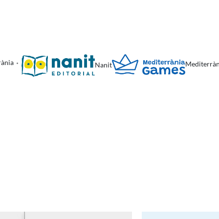
rània
Mediterrà
Nanit