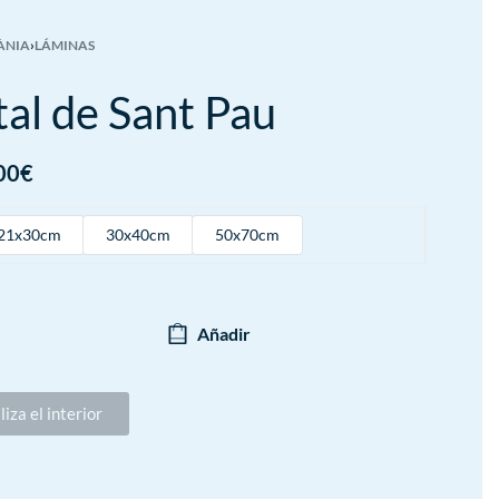
ÀNIA
›
LÁMINAS
al de Sant Pau
00
€
21x30cm
30x40cm
50x70cm
Añadir
liza el interior