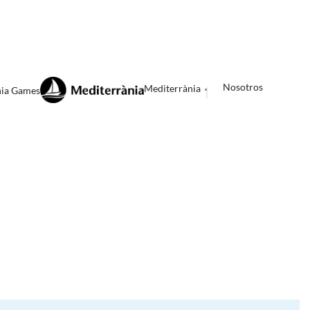
Nosotros
Mediterrània
nia Games