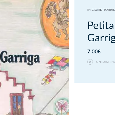
INICIO
›
EDITORIAL
Petita
Garri
7.00
€
SIN EXISTEN