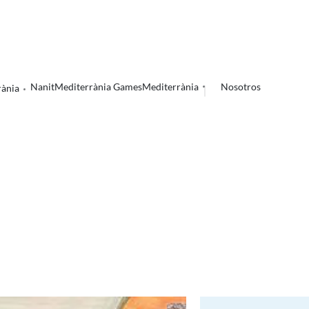
Nanit
Mediterrània Games
Mediterrània
Nosotros
rània