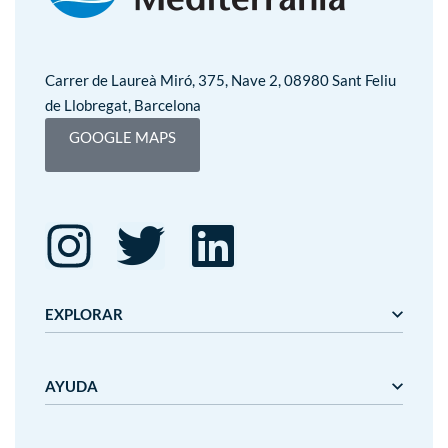
Carrer de Laureà Miró, 375, Nave 2, 08980 Sant Feliu
de Llobregat, Barcelona
GOOGLE MAPS
EXPLORAR
Editorial Mediterrània
AYUDA
Gaudí
Mediterrània
Mediterrània Games
Nosotros