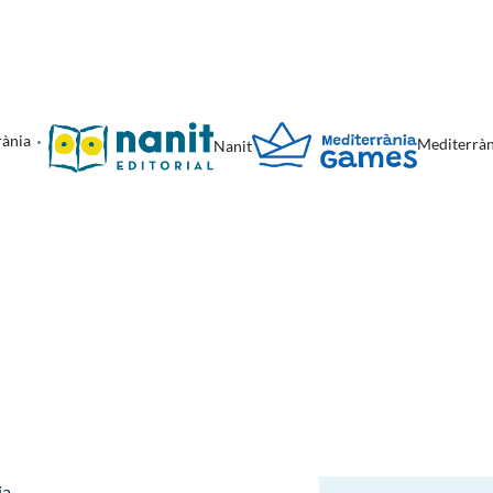
rània
Mediterrà
Nanit