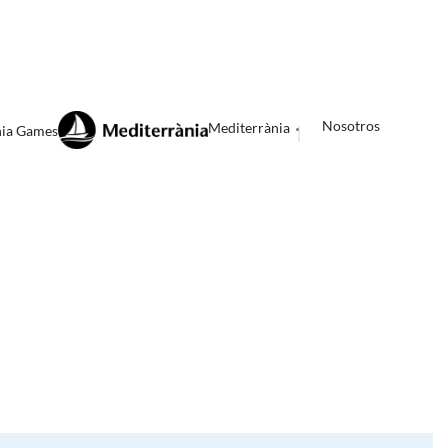
Nosotros
Mediterrània
nia Games