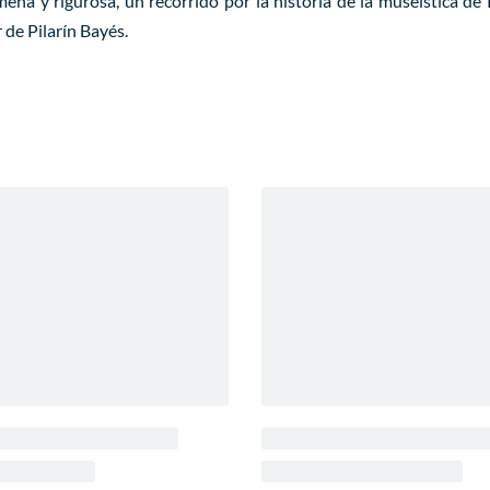
ena y rigurosa, un recorrido por la historia de la museística de R
r de Pilarín Bayés.