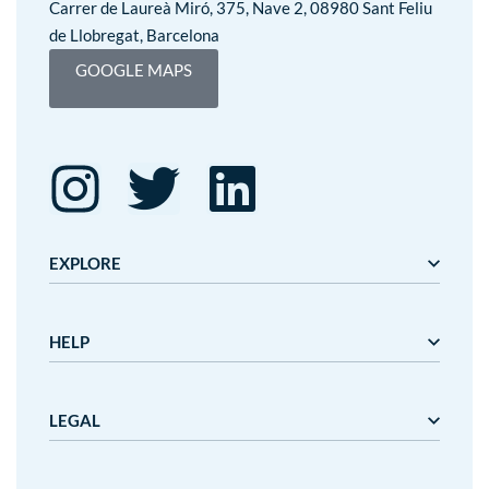
Carrer de Laureà Miró, 375, Nave 2, 08980 Sant Feliu
de Llobregat, Barcelona
GOOGLE MAPS
EXPLORE
Editorial Mediterrània
HELP
Gaudí
Mediterrània
Mediterrània Games
About us
LEGAL
Nanit
Terminis i preus de lliurament
Outlet
Cancelacions i devolucions
Customer service
Legal advice