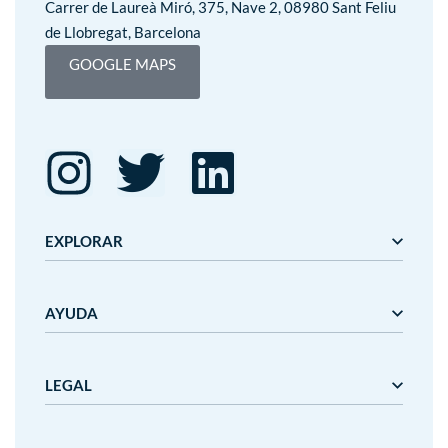
Carrer de Laureà Miró, 375, Nave 2, 08980 Sant Feliu
de Llobregat, Barcelona
GOOGLE MAPS
EXPLORAR
Editorial Mediterrània
AYUDA
Gaudí
Mediterrània
Mediterrània Games
Nosotros
LEGAL
Nanit
Plazos y precios de entrega
Outlet
Cancelaciones y devoluciones
Condiciones de uso
Aviso legal