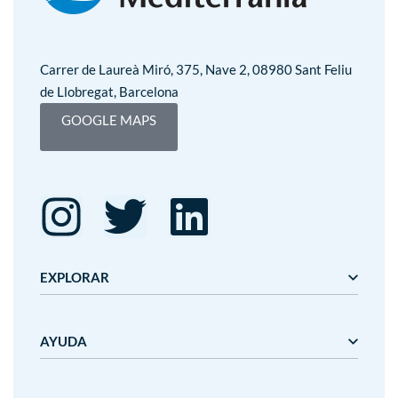
Carrer de Laureà Miró, 375, Nave 2, 08980 Sant Feliu
de Llobregat, Barcelona
GOOGLE MAPS
EXPLORAR
Editorial Mediterrània
AYUDA
Gaudí
Mediterrània
Mediterrània Games
Nosotros