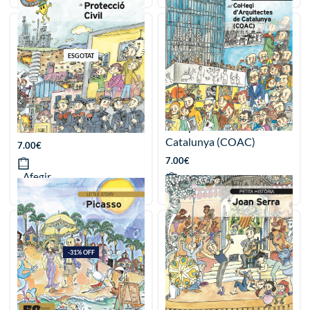
ESGOTAT
Petita història de la
Petita història del Col·legi
Protecció civil
d’Arquitectes de
Catalunya (COAC)
7.00
€
7.00
€
Afegir
Afegir
-31% OFF
Petita història de Picasso
Petita història de Joan