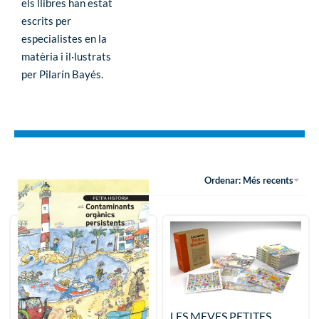
els llibres han estat
escrits per
especialistes en la
matèria i il·lustrats
per Pilarín Bayés.
Ordenar: Més recents
Petita història dels
LES MEVES PETITES