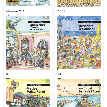
Edició especial
Serra
10.00
€
6.95
€
7.00
€
Afegir
Afegir
Petita història de Caterina
Petita història del
Albert / Víctor Català
pessebre a Sabadell
8.00
€
10.00
€
Afegir
Afegir