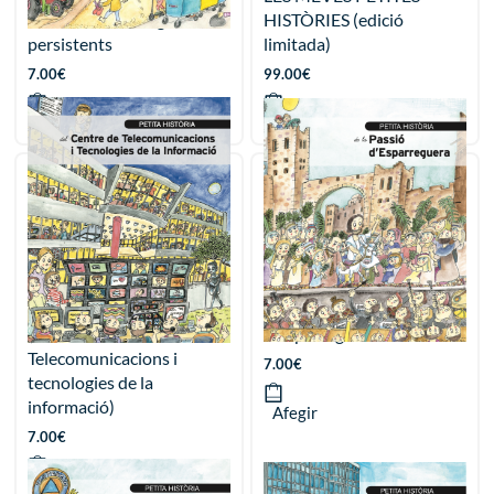
Contaminants orgànics
HISTÒRIES (edició
persistents
limitada)
7.00
€
99.00
€
Afegir
Afegir
Petita història del CTTI
Petita història de la Passió
(Centre de
d’Esparreguera
Telecomunicacions i
7.00
€
tecnologies de la
informació)
Afegir
7.00
€
Afegir