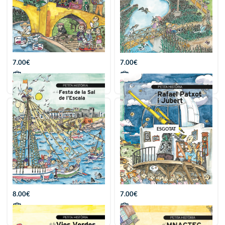
Petita història de Maties
Petita història de l’arròs
Palau Ferré
del Delta de l’Ebre
7.00
€
7.00
€
Afegir
Afegir
ESGOTAT
Petita història de la Festa
Petita història de Rafael
de la Sal de l’Escala
Patxot i Jubert
8.00
€
7.00
€
Afegir
Afegir