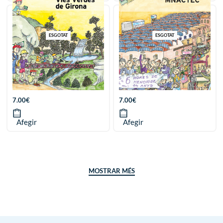
ESGOTAT
ESGOTAT
Petita història de les Vies
Petita història del
Verdes de Girona
MNACTEC
7.00
€
7.00
€
Afegir
Afegir