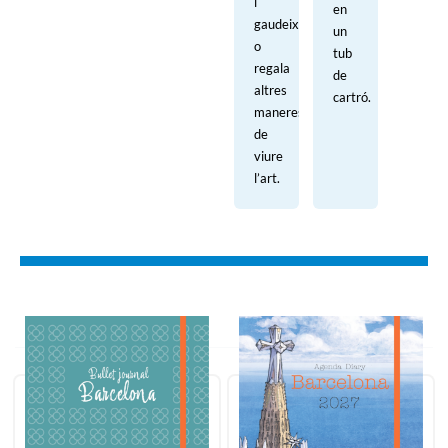
i
en
gaudeix
un
o
tub
regala
de
altres
cartró.
maneres
de
viure
l’art.
Ordenar: Més recents