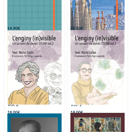
Bullet Journal Barcelona
Agenda Barcelona 2027
14.90
€
22.90
€
Afegir
Afegir
L’enginy (in)visible. Un
L’enginy (in)visible. Un
univers de dones STEAM
univers de dones STEAM
Vol. 2
Vol. 1
18.00
€
18.00
€
Afegir
Afegir