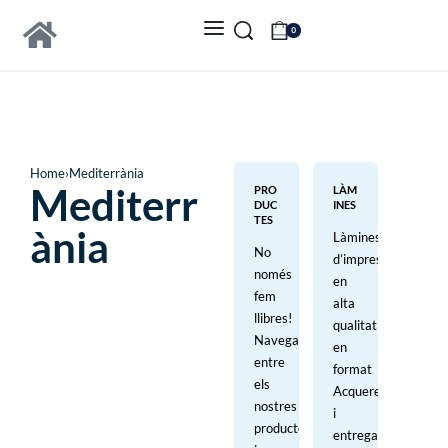
0
Home
›
Mediterrània
Mediterr
PRO
LÀM
DUC
INES
TES
ània
Làmines
No
d’impressió
només
en
fem
alta
llibres!
qualitat
Navega
en
entre
format
els
Acquerello
nostres
i
productes
entregades