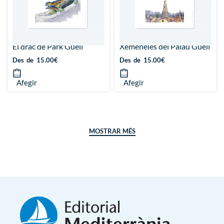
El drac de Park Güell
Xemeneies del Palau Güell
Des
de
15.00
€
Des
de
15.00
€
Afegir
Afegir