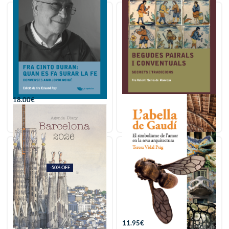
Fra Cinto Duran: quan es
Begudes pairals i
fa surar la fe
conventuals
18.00
€
18.00
€
Afegir
Afegir
-50% OFF
AGENDA BARCELONA
L’ Abella de Gaudí
2026
11.95
€