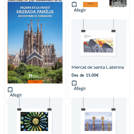
22.90
€
11.45
€
Afegir
Afegir
La façana de la Passió de la
Mercat de Santa Caterina
Sagrada Família
Des
de
15.00
€
9.95
€
Afegir
Afegir