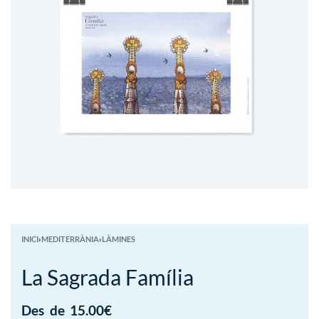
INICI
›
MEDITERRÀNIA
›
LÀMINES
La Sagrada Família
Des
de
15.00
€