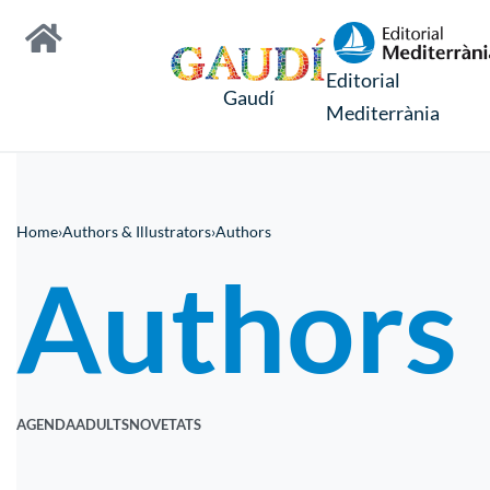
Editorial
Gaudí
Mediterrània
Home
›
Authors & Illustrators
›
Authors
Authors
AGENDA
ADULTS
NOVETATS