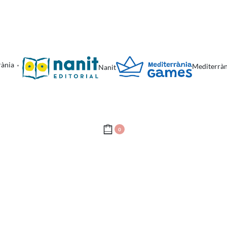
rània
Mediterrà
Nanit
0