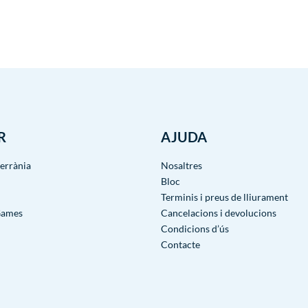
R
AJUDA
terrània
Nosaltres
Bloc
Terminis i preus de lliurament
Games
Cancelacions i devolucions
Condicions d’ús
Contacte