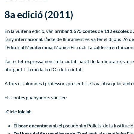
8a edició (2011)
En la vuitena edició, van arribar
1.575 contes
de
112 escoles
d’
l’any internacional. L’acte de lliurament es va fer el dijous 26 
l’Editorial Mediterrània, Mònica Estruch, l’alcaldessa en funcions
L’acte, fet expressament a la ciutat natal de la ninotaire, va r
atorgant-li la medalla d’Or de la ciutat.
A tots els alumnes i professors presents se’ls va obsequiar amb e
Els contes guanyadors van ser:
-Cicle inicial:
El bosc encantat
amb el pseudònim Pollets, de la Instituci
Del bosc del Serrat al bosc del Turó
amb el pseudònim Els m