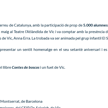
arreu de Catalunya, amb la participació de prop de
5.000 alumnes
de maig al Teatre l’Atlàndida de Vic i va comptar amb la presència d
 de Vic, Anna Erra. La trobada va ser animada pel grup infantil El S
epresentar un sentit homenatge en el seu setantè aniversari i es va
l llibre
Contes de boscos
i un fuet de Vic.
ó Montserrat, de Barcelona
oixons, del CEIP Dr. Salarich, de Vic