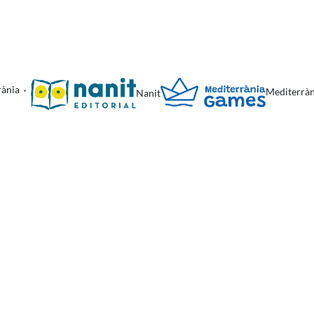
rània
Mediterrà
Nanit