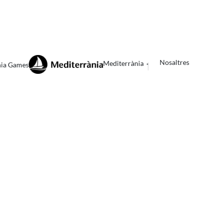
Nosaltres
Mediterrània
nia Games