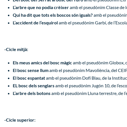
L’arbre que no podia crèixer
amb el pseudònim Classe de le
Qui ha dit que tots els boscos són iguals?
amb el pseudònim 
L’accident de l’esquirol
amb el pseudònim Garbí, de l’Escola
-Cicle mitjà:
Els meus amics del bosc màgic
amb el pseudònim Globox, de
El bosc sense llum
amb el pseudònim Mavoliència, del CEIP
El bosc espantat
amb el pseudònim Dofí Blau, de la Instituc
EL bosc dels senglars
amb el pseudònim Jugón 10, de l’esc
L’arbre dels botons
amb el pseudònim Lluna terrestre, de l’
-Cicle superior: