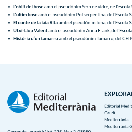
L’oblit del bosc
amb el pseudònim Serp de vidre, de l’escola
L’ultim bosc
amb el pseudònim Pol serpentina, de l’Escola Sa
El conte de la iaia Rita
amb el pseudònim Iona, de l’Escola Sa
Utxí-Llop Valent
amb el pseudònim Anna Frank, de l’Escol
Història d’un tamarro
amb el pseudònim Tamarro, del CEIP 
EXPLORA
Editorial Medi
Gaudí
Mediterrània
Mediterrània 
Carrer de Laureà Miró, 375, Nau 2, 08980