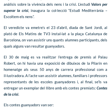
anàlisis sobre la vivència dels nens i la crisi. L’estudi
Valors per
superar la crisi
, inaugura la col·lecció “Estudi Mediterrània –
Escoltem els nens”.
El veredicte va emetre’s el 23 d’abril, diada de Sant Jordi, al
plató de Els Matins de TV3 instal·lat a la plaça Catalunya de
Barcelona, on van assistir uns quants alumnes participants, dels
quals alguns van resultar guanyadors.
El 30 de maig es va realitzar l’entrega de premis al Palau
Robert, on hi havia una exposició de dibuixos de la Pilarín en
homenatge als seus 50 anys de carrera professional com a
il·lustradora. A l’acte van assistir alumnes, familiars i professors
representants de les escoles guanyadores i, al final, se’ls va
entregar un exemplar del llibre amb els contes premiats:
Contes
de la crisi
.
Els contes guanyadors van ser: