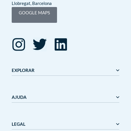
Llobregat, Barcelona
GOOGLE MAPS
EXPLORAR
Editorial Mediterrània
Gaudí
AJUDA
Mediterrània
Mediterrània Games
Nanit
Nosaltres
Outlet
Bloc
LEGAL
Terminis i preus de lliurament