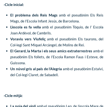
-Cicle inicial:
El problema dels Reis Mags
amb el pseudònim Els Reis
Mags, de l’Escola Infant Jesús, de Barcelona.
L’escola es fa vella
amb el pseudònim Tòquio, de l’ Escola
Joan Ardèvol, de Cambrils.
Voraviu vers Viufeliç
amb el pseudònim Els taurons, del
Col·legi Sant Miquel Arcàngel, de Molins de Rei.
El Gerard, la Marta i els seus amics extraterrestres
amb el
pseudònim Els follets, de l’Escola Ramon Faus i Esteve, de
Guissona.
Un núvol gris al país de l’Alegria
amb el pseudònim Estalvi,
del Col·legi Claret, de Sabadell.
-Cicle mitjà:
La noia del violí
amb el pseudònim Leo, de l’escola Mare de