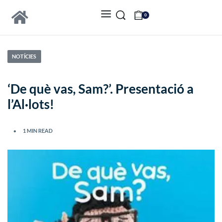
0
NOTÍCIES
‘De què vas, Sam?’. Presentació a
l’Al·lots!
1 MIN READ