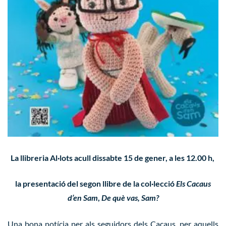
La
llibreria Al·lots
acull dissabte 15 de gener, a les 12.00 h,
la presentació del segon llibre de la col·lecció
Els Cacaus
d’en Sam
,
De què vas, Sam?
Una bona notícia per als seguidors dels Cacaus, per aquells