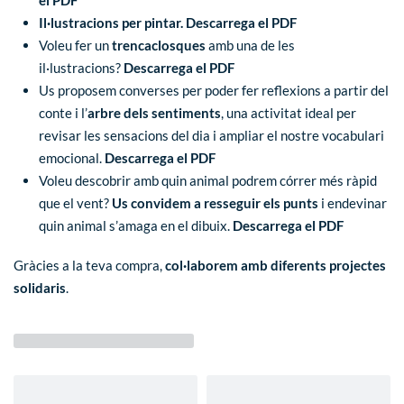
el PDF
Il·lustracions per pintar.
Descarrega el PDF
Voleu fer un
trencaclosques
amb una de les
il·lustracions?
Descarrega el PDF
Us proposem converses per poder fer reflexions a partir del
conte i l’
arbre dels sentiments
, una activitat ideal per
revisar les sensacions del dia i ampliar el nostre vocabulari
emocional.
Descarrega el PDF
Voleu descobrir amb quin animal podrem córrer més ràpid
que el vent?
Us convidem a resseguir els punts
i endevinar
quin animal s’amaga en el dibuix.
Descarrega el PDF
Gràcies a la teva compra,
col·laborem amb diferents projectes
solidaris
.