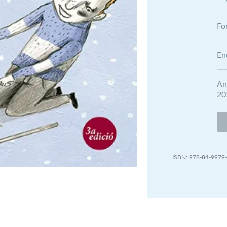
Fo
En
An
20
978-84-9979