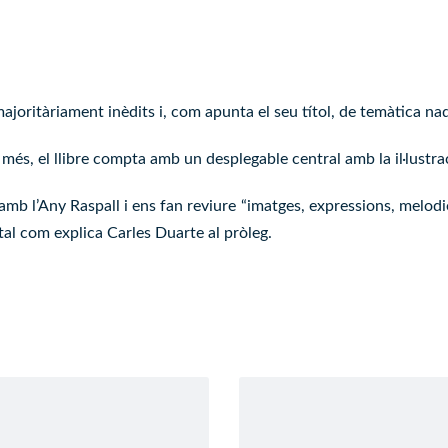
joritàriament inèdits i, com apunta el seu títol, de temàtica nada
 a més, el llibre compta amb un desplegable central amb la il·lustr
amb l’Any Raspall i ens fan reviure “imatges, expressions, melodi
tal com explica Carles Duarte al pròleg.