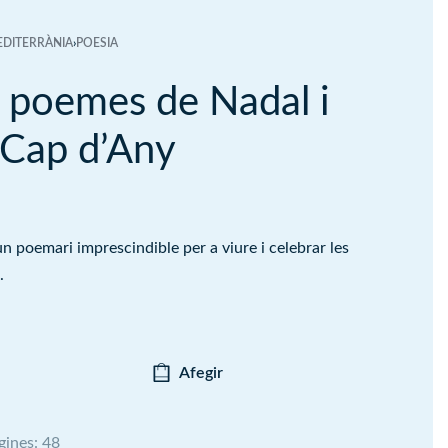
EDITERRÀNIA
›
POESIA
t poemes de Nadal i
 Cap d’Any
n poemari imprescindible per a viure i celebrar les
.
Afegir
gines: 48