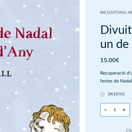
INICI
›
EDITORIAL M
Divui
un de
15.00
€
Recuperació d’u
festes de Nadal
EN ESTOC
Pà