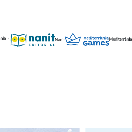
ània
Mediterràni
Nanit