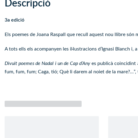
Descripció
3a edició
Els poemes de Joana Raspall que recull aquest nou llibre són ma
A tots ells els acompanyen les il·lustracions d’Ignasi Blanch i,
Divuit poemes de Nadal i un de Cap d’Any
es publicà coincidint 
fum, fum, fum; Caga, tió; Què li darem al noiet de la mare?…”, 