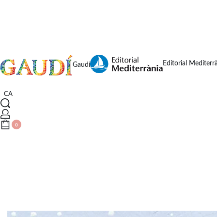
Editorial Mediterr
Gaudí
CA
0