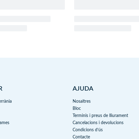
R
AJUDA
errània
Nosaltres
Bloc
Terminis i preus de lliurament
Games
Cancelacions i devolucions
Condicions d’ús
Contacte