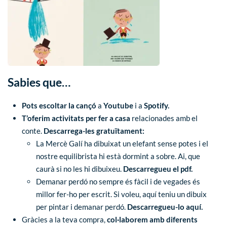
Sabies que…
Pots escoltar la cançó
a
Youtube
i a
Spotify
.
T’oferim activitats per fer a casa
relacionades amb el
conte.
Descarrega-les gratuïtament:
La Mercè Galí ha dibuixat un elefant sense potes i el
nostre equilibrista hi està dormint a sobre. Ai, que
caurà si no les hi dibuixeu.
Descarregueu el pdf.
Demanar perdó no sempre és fàcil i de vegades és
millor fer-ho per escrit. Si voleu, aquí teniu un dibuix
per pintar i demanar perdó.
Descarregueu-lo aquí.
Gràcies a la teva compra,
col·laborem amb diferents