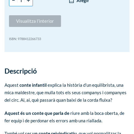
Afegir
Visualitza l’interior
9788412266733
Descripció
Aquest
conte infantil
explica la història d’un equilibrista, una
mica maldestre, que mulla tots els seus companys i companyes
del circ. Ai, ai, què passarà quan baixi de la corda fluixa?
Aquest és un conte que parla de
riure amb la boca oberta, de
fer equip i de perdonar els errors amb una riallada.
També vol ser
un conte reivindicatiu
, que vol normalitzar la