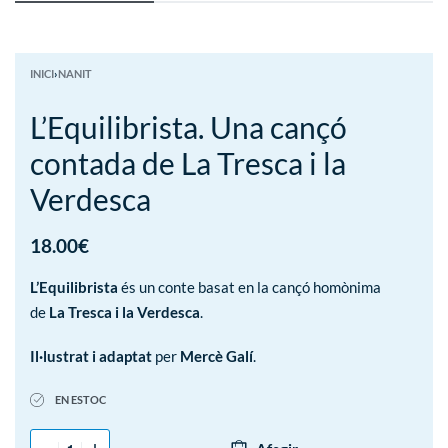
INICI
›
NANIT
L’Equilibrista. Una cançó
contada de La Tresca i la
Verdesca
18.00
€
L’Equilibrista
és un conte basat en la cançó homònima
de
La Tresca i la Verdesca
.
Il·lustrat i adaptat
per
Mercè Galí
.
EN ESTOC