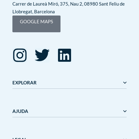
Carrer de Laureà Miró, 375, Nau 2, 08980 Sant Feliu de
Llobregat, Barcelona
GOOGLE MAPS
EXPLORAR
Editorial Mediterrània
Gaudí
AJUDA
Mediterrània
Mediterrània Games
Nanit
Nosaltres
Outlet
Bloc