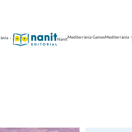
Mediterrània Games
Mediterrània
rània
Nanit