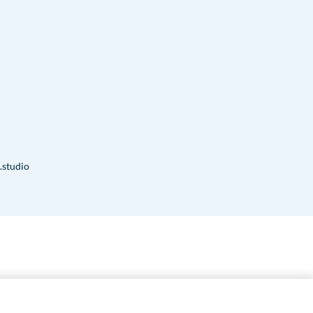
.studio
7.00
€
ESGOTAT