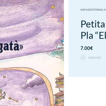
INICI
›
EDITORIAL 
Petita
Pla “E
7.00
€
ESGOTAT