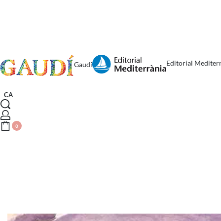
Editorial Mediter
Gaudí
CA
0