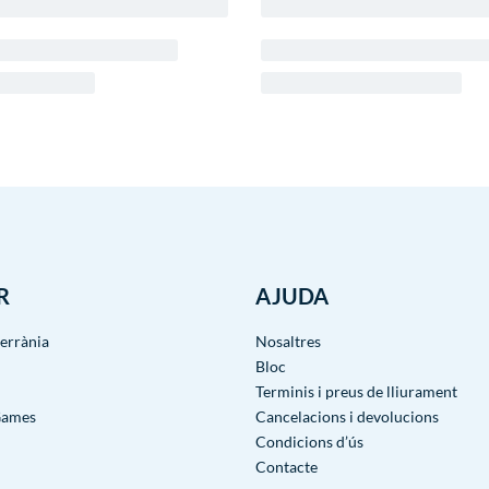
R
AJUDA
terrània
Nosaltres
Bloc
Terminis i preus de lliurament
Games
Cancelacions i devolucions
Condicions d’ús
Contacte