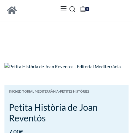
0
INICI
›
EDITORIAL MEDITERRÀNIA
›
PETITES HISTÒRIES
Petita Història de Joan
Reventós
7.00
€