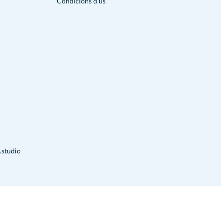
Condicions d’ús
.studio