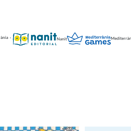
rània
Mediterrà
Nanit