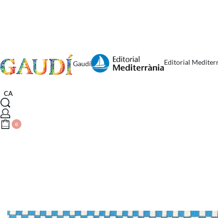
Editorial Mediter
Gaudí
CA
0