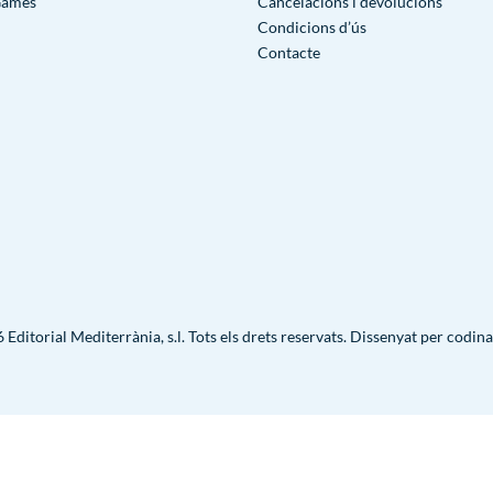
Games
Cancelacions i devolucions
Condicions d’ús
Contacte
Editorial Mediterrània, s.l. Tots els drets reservats. Dissenyat per
codina