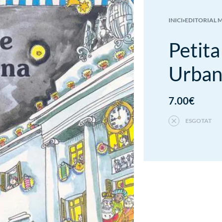
INICI
›
EDITORIAL 
Petita
Urban
7.00
€
ESGOTAT