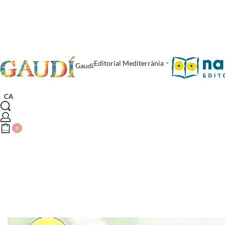
Editorial Mediterrània
Gaudí
CA
0