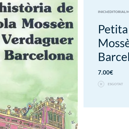
INICI
›
EDITORIAL 
Petita
Mossè
Barce
7.00
€
ESGOTAT