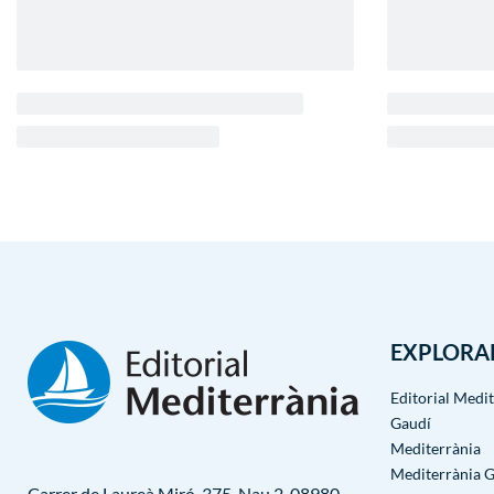
EXPLORA
Editorial Medi
Gaudí
Mediterrània
Mediterrània 
Carrer de Laureà Miró, 375, Nau 2, 08980