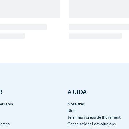
R
AJUDA
terrània
Nosaltres
Bloc
Terminis i preus de lliurament
Games
Cancelacions i devolucions