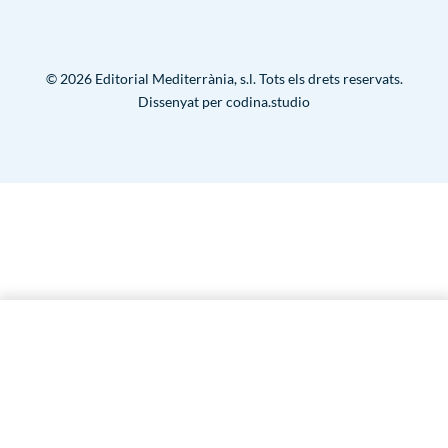
Cancelacions i devolucions
Condicions d’ús
Avís legal
Contacte
Política de privacitat
Política de cookies
© 2026 Editorial Mediterrània, s.l. Tots els drets reservats.
Condicions d’ús
Dissenyat per
codina.studio