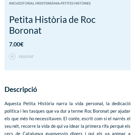
INICI
›
EDITORIAL MEDITERRÀNIA
›
PETITES HISTÒRIES
Petita Història de Roc
Boronat
7.00
€
ESGOTAT
Descripció
Aquesta Petita Història narra la vida personal, la dedicació
política i les tasques que va dur a terme Roc Boronat per ajudar
els que més ho necessitaven. El conte, escrit com si el narrés el
seu nét, recorre la vida de qui va idear la primera rifa perquè els
cecs de Catalunya guanyessin diners i qui els va animar a