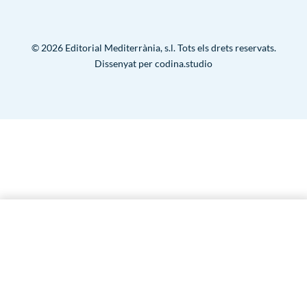
Condicions d’ús
Avís legal
Contacte
Política de privacitat
Política de cookies
© 2026 Editorial Mediterrània, s.l. Tots els drets reservats.
Condicions d’ús
Dissenyat per
codina.studio