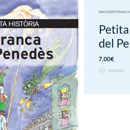
INICI
›
EDITORIAL 
Petita
del P
7.00
€
ESGOTAT