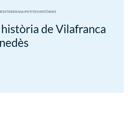
MEDITERRÀNIA
›
PETITES HISTÒRIES
 història de Vilafranca
enedès