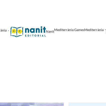
Mediterrània Games
Mediterrània
rània
Nanit