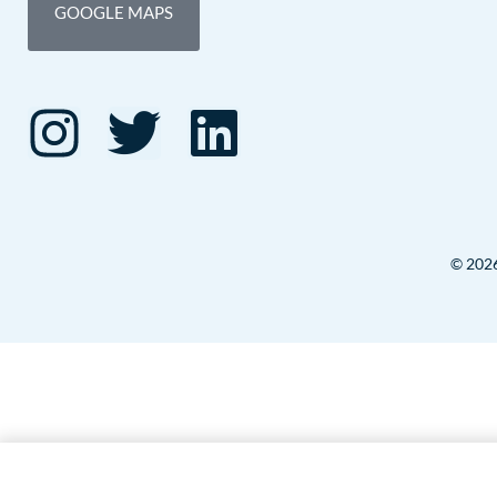
GOOGLE MAPS
© 2026 
Petita història de Vilafranca del 