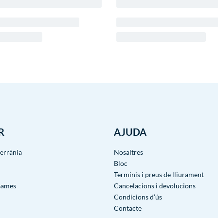
R
AJUDA
terrània
Nosaltres
Bloc
Terminis i preus de lliurament
Games
Cancelacions i devolucions
Condicions d’ús
Contacte