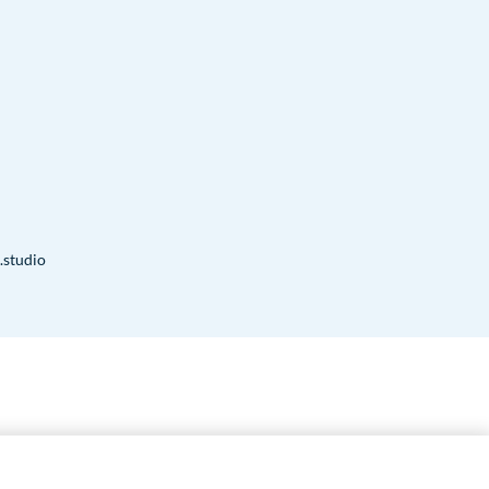
.studio
7.00
€
ESGOTAT