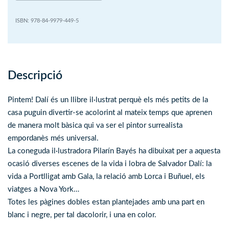
978-84-9979-449-5
Descripció
Pintem! Dalí és un llibre il·lustrat perquè els més petits de la
casa puguin divertir-se acolorint al mateix temps que aprenen
de manera molt bàsica qui va ser el pintor surrealista
empordanès més universal.
La coneguda il·lustradora Pilarín Bayés ha dibuixat per a aquesta
ocasió diverses escenes de la vida i lobra de Salvador Dalí: la
vida a Portlligat amb Gala, la relació amb Lorca i Buñuel, els
viatges a Nova York…
Totes les pàgines dobles estan plantejades amb una part en
blanc i negre, per tal dacolorir, i una en color.