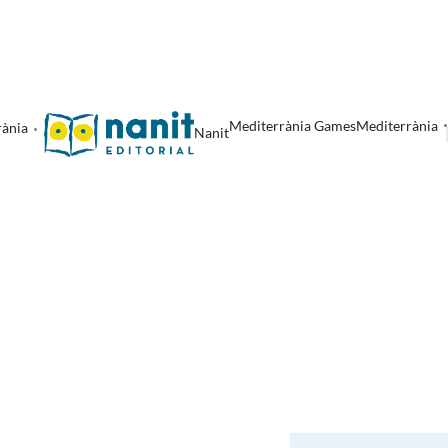
Mediterrània Games
Mediterrània
rània
Nanit