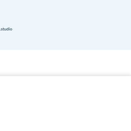
.studio
60.00
€
ESGOTAT