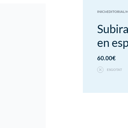
INICI
›
EDITORIAL 
Subira
en esp
60.00
€
ESGOTAT