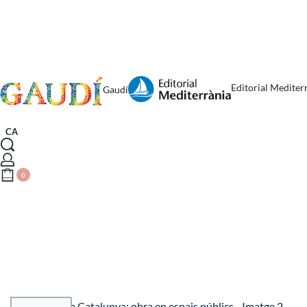
Editorial Mediter
Gaudí
CA
0