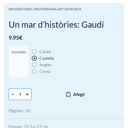
INICI
›
EDITORIAL MEDITERRÀNIA
›
ART EN FAMÍLIA
Un mar d’històries: Gaudí
9.95
€
Català
IDIOMES
Castellà
Anglès
Coreà
Afegir
Pàgines: 16
Format: 22,5 x 27 cm