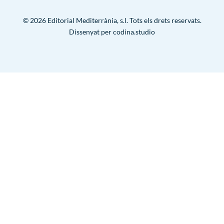
Contacte
Política de privacitat
Política de cookies
© 2026 Editorial Mediterrània, s.l. Tots els drets reservats.
Condicions d’ús
Dissenyat per
codina.studio