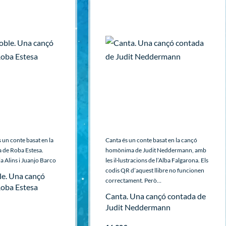
 un conte basat en la
Canta és un conte basat en la cançó
de Roba Estesa.
homònima de Judit Neddermann, amb
ia Alins i Juanjo Barco
les il·lustracions de l’Alba Falgarona. Els
codis QR d’aquest llibre no funcionen
le. Una cançó
correctament. Però…
Roba Estesa
Canta. Una cançó contada de
Judit Neddermann