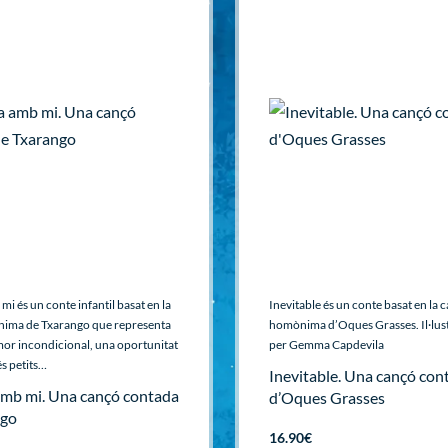
i és un conte infantil basat en la
Inevitable és un conte basat en la 
ima de Txarango que representa
homònima d’Oques Grasses. Il·lus
amor incondicional, una oportunitat
per Gemma Capdevila
és petits…
Inevitable. Una cançó con
mb mi. Una cançó contada
d’Oques Grasses
ngo
16.90
€