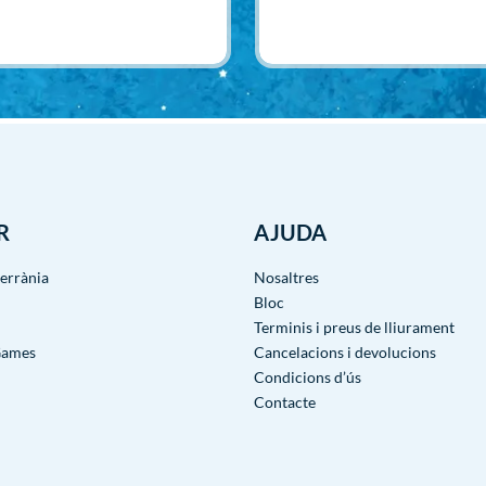
Afegir
R
AJUDA
terrània
Nosaltres
Bloc
Terminis i preus de lliurament
Games
Cancelacions i devolucions
Condicions d’ús
Contacte