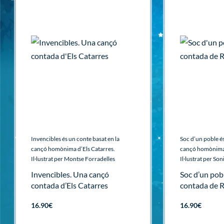
Invencibles és un conte basat en la
Soc d’un poble és
cançó homònima d’Els Catarres.
cançó homònima 
Il·lustrat per Montse Forradelles
Il·lustrat per Son
Invencibles. Una cançó
Soc d’un pob
contada d’Els Catarres
contada de 
16.90
€
16.90
€