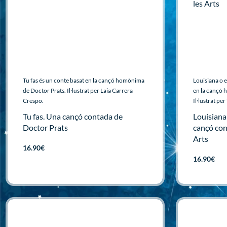
Tu fas és un conte basat en la cançó homònima
Louisiana o 
de Doctor Prats. Il·lustrat per Laia Carrera
en la cançó 
Crespo.
Il·lustrat pe
Tu fas. Una cançó contada de
Louisiana
Doctor Prats
cançó con
Arts
16.90
€
16.90
€
Afegir
Afegir