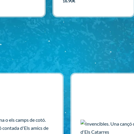
16.90
€
Afegir