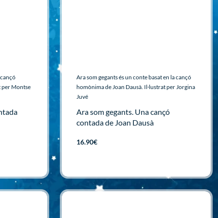
a cançó
Ara som gegants és un conte basat en la cançó
t per Montse
homònima de Joan Dausà. Il·lustrat per Jorgina
Juvé
ontada
Ara som gegants. Una cançó
contada de Joan Dausà
16.90
€
Afegir