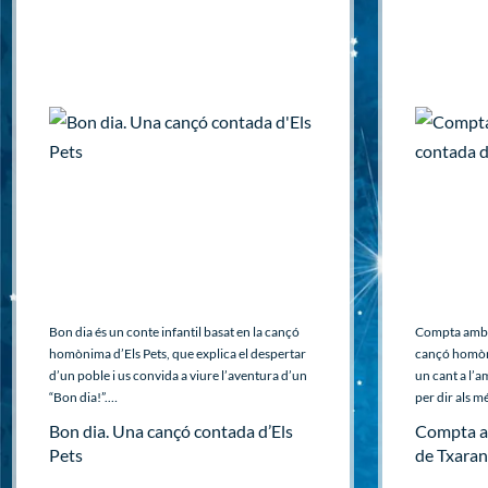
Bon dia és un conte infantil basat en la cançó
Compta amb m
homònima d’Els Pets, que explica el despertar
cançó homòn
d’un poble i us convida a viure l’aventura d’un
un cant a l’
“Bon dia!”.…
per dir als m
Bon dia. Una cançó contada d’Els
Compta a
Pets
de Txara