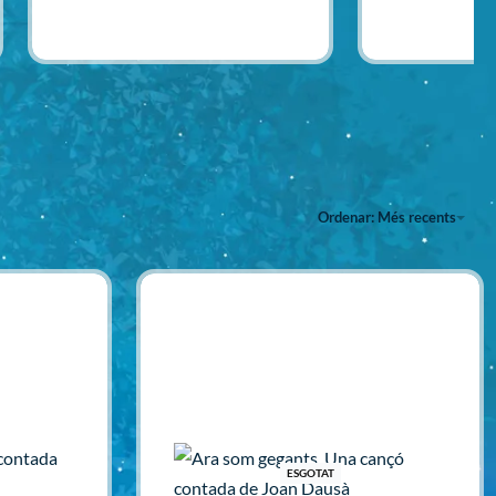
Afegir
Afegir
Ordenar: Més recents
ESGOTAT