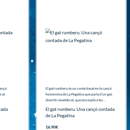
cançó
El gat rumberu és un conte basat en la cançó
trat
homònima de La Pegatina que parla d’un gat,
divertit i eixelebrat, que ens explica les…
tada
El gat rumberu. Una cançó contada
de La Pegatina
16.90
€