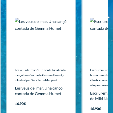
Les veus del mar és un conte basat en la
Escriurem, un con
cançó homònima de Gemma Humet, i
homònima de Mik
il·lustrat per Sara Serra Marginet
il·lustracions són
són precioses, us
Les veus del mar. Una cançó
Escriurem. U
contada de Gemma Humet
de Miki Núñ
16.90
€
16.90
€