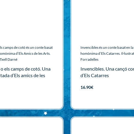
els camps de cotó és un conte basat
Invencibles és un conte basat en l
homònima d’Els Amics de les Arts.
homònima d’Els Catarres. Il·lustra
r Txell Darné
Forradelles
 o els camps de cotó. Una
Invencibles. Una cançó c
tada d’Els amics de les
d’Els Catarres
16.90
€
Afegir