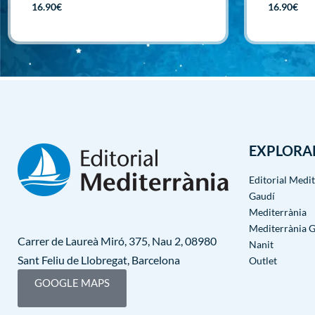
16.90
€
16.90
€
Afegir
Afegir
EXPLORA
Editorial Medi
Gaudí
Mediterrània
Mediterrània 
Carrer de Laureà Miró, 375, Nau 2, 08980
Nanit
Sant Feliu de Llobregat, Barcelona
Outlet
GOOGLE MAPS